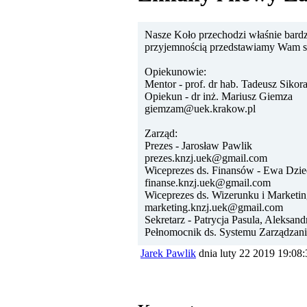
Nasze Koło przechodzi właśnie bardz
przyjemnością przedstawiamy Wam s
Opiekunowie:
Mentor - prof. dr hab. Tadeusz Sikor
Opiekun - dr inż. Mariusz Giemza
giemzam@uek.krakow.pl
Zarząd:
Prezes - Jarosław Pawlik
prezes.knzj.uek@gmail.com
Wiceprezes ds. Finansów - Ewa Dzie
finanse.knzj.uek@gmail.com
Wiceprezes ds. Wizerunku i Marketin
marketing.knzj.uek@gmail.com
Sekretarz - Patrycja Pasula, Aleksa
Pełnomocnik ds. Systemu Zarządzania
Jarek Pawlik
dnia luty 22 2019 19:08: