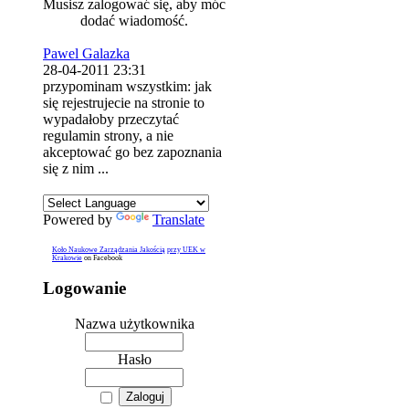
Musisz zalogować się, aby móc
dodać wiadomość.
Pawel Galazka
28-04-2011 23:31
przypominam wszystkim: jak
się rejestrujecie na stronie to
wypadałoby przeczytać
regulamin strony, a nie
akceptować go bez zapoznania
się z nim ...
Powered by
Translate
Koło Naukowe Zarządzania Jakością przy UEK w
Krakowie
on Facebook
Logowanie
Nazwa użytkownika
Hasło