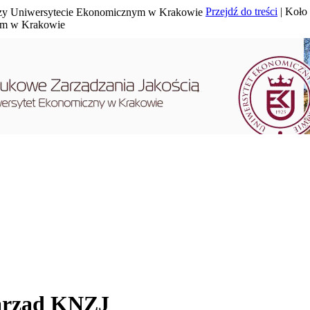
Przejdź do treści
| Koło
nym w Krakowie
arząd KNZJ